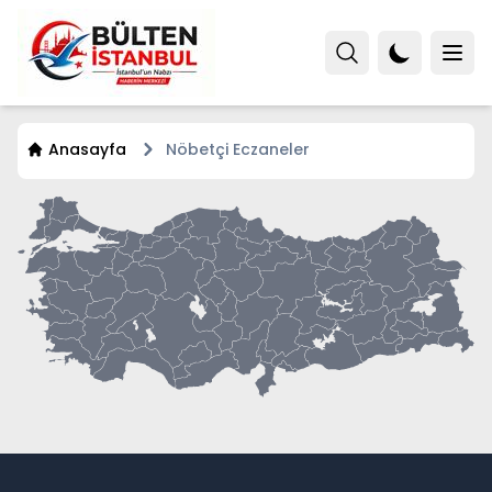
Anasayfa
Nöbetçi Eczaneler