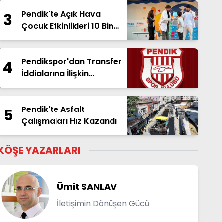
Pendik'te Açık Hava
3
Çocuk Etkinlikleri 10 Bin
Çocuğu Buluşturdu
Pendikspor'dan Transfer
4
İddialarına İlişkin
Açıklama
Pendik'te Asfalt
5
Çalışmaları Hız Kazandı
KÖŞE YAZARLARI
Ümit SANLAV
İletişimin Dönüşen Gücü