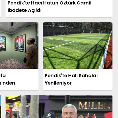
Pendik'te Hacı Hatun Öztürk Camii
İbadete Açıldı
efa
Pendik'te Halı Sahalar
sinden
Yenileniyor
'de Sergi