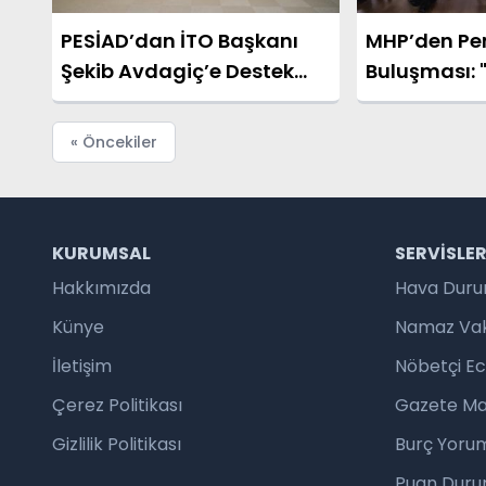
PESİAD’dan İTO Başkanı
MHP’den Pe
Şekib Avdagiç’e Destek
Buluşması: 
Ziyareti
Aklımızda, 
Muhtarları
« Öncekiler
KURUMSAL
SERVISLE
Hakkımızda
Hava Dur
Künye
Namaz Vaki
İletişim
Nöbetçi E
Çerez Politikası
Gazete Ma
Gizlilik Politikası
Burç Yorum
Puan Duru