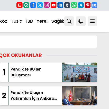
koz
Tuzla
İBB
Yerel
Sağlık
ÇOK OKUNANLAR
Pendik'te 80'ler
1
Buluşması
Pendik'te Ulaşım
2
Yatırımları İçin Ankara
Teması