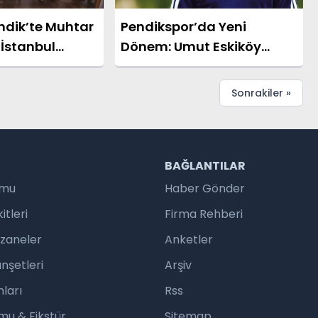
ndik’te Muhtar
Pendikspor’da Yeni
"İstanbul
Dönem: Umut Eskiköy
Söz
Teknik Direktör Oldu
mızda"
Sonrakiler »
R
BAĞLANTILAR
umu
Haber Gönder
tleri
Firma Rehberi
czaneler
Anketler
nşetleri
Arşiv
ları
Rss
mu & Fikstür
Sitemap