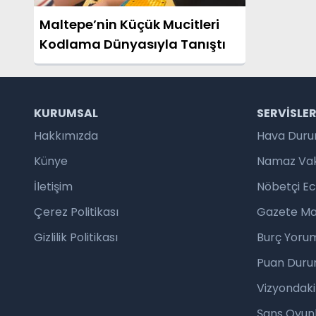
Maltepe’nin Küçük Mucitleri
Kodlama Dünyasıyla Tanıştı
KURUMSAL
SERVISLE
Hakkımızda
Hava Dur
Künye
Namaz Vaki
İletişim
Nöbetçi E
Çerez Politikası
Gazete Ma
Gizlilik Politikası
Burç Yorum
Puan Duru
Vizyondaki
Şans Oyunl