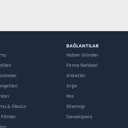
R
BAĞLANTILAR
umu
Haber Gönder
tleri
Firma Rehberi
czaneler
Anketler
nşetleri
Arşiv
ları
Rss
mu & Fikstür
Sitemap
 Filmler
Developers
arı