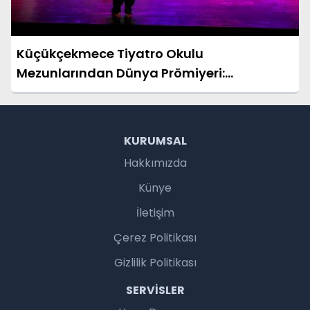
Küçükçekmece Tiyatro Okulu
Mezunlarından Dünya Prömiyeri:
“İnsanüstü” Sahneye Çıktı
KURUMSAL
Hakkımızda
Künye
İletişim
Çerez Politikası
Gizlilik Politikası
SERVISLER