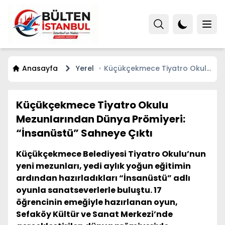
Anasayfa
Yerel
Küçükçekmece Tiyatro Okulu
Mezunlarından Dünya
Prömiyeri: “İnsanüstü”
Sahneye Çıktı
Küçükçekmece Tiyatro Okulu
Mezunlarından Dünya Prömiyeri:
“İnsanüstü” Sahneye Çıktı
Küçükçekmece Belediyesi Tiyatro Okulu’nun
yeni mezunları, yedi aylık yoğun eğitimin
ardından hazırladıkları “İnsanüstü” adlı
oyunla sanatseverlerle buluştu. 17
öğrencinin emeğiyle hazırlanan oyun,
Sefaköy Kültür ve Sanat Merkezi’nde