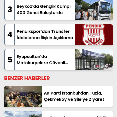
Beykoz'da Gençlik Kampı
3
400 Genci Buluşturdu
Pendikspor'dan Transfer
4
İddialarına İlişkin Açıklama
Eyüpsultan'da
5
Motokuryelere Güvenli
Mola Alanı
BENZER HABERLER
AK Parti İstanbul’dan Tuzla,
Çekmeköy ve Şile’ye Ziyaret