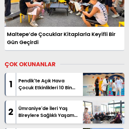
Maltepe’de Çocuklar Kitaplarla Keyifli Bir
Gün Geçirdi
ÇOK OKUNANLAR
Pendik'te Açık Hava
1
Çocuk Etkinlikleri 10 Bin
Çocuğu Buluşturdu
Ümraniye'de İleri Yaş
2
Bireylere Sağlıklı Yaşam
Desteği