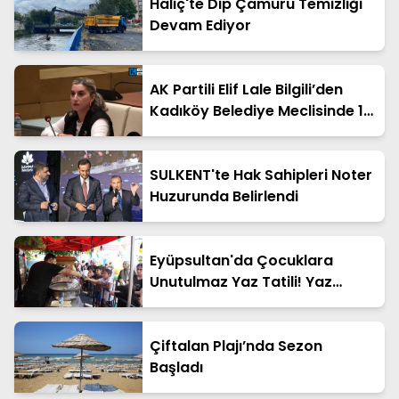
Haliç'te Dip Çamuru Temizliği
Devam Ediyor
AK Partili Elif Lale Bilgili’den
Kadıköy Belediye Meclisinde 15
Temmuz Tepkisi
SULKENT'te Hak Sahipleri Noter
Huzurunda Belirlendi
Eyüpsultan'da Çocuklara
Unutulmaz Yaz Tatili! Yaz
Şenlikleri Mahalle Mahalle
Başladı
Çiftalan Plajı’nda Sezon
Başladı