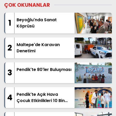
ÇOK OKUNANLAR
Beyoğlu'nda Sanat
1
Köprüsü
Maltepe'de Karavan
2
Denetimi
Pendik'te 80'ler Buluşması
3
Pendik'te Açık Hava
4
Çocuk Etkinlikleri 10 Bin
Çocuğu Buluşturdu