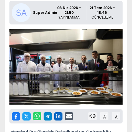
03 Nis 2026 -
21 Tem 2026 -
Super Admin
21:50
18:46
YAYINLANMA
GÜNCELLEME
+
-
A
A