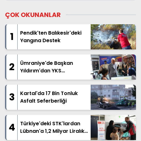
ÇOK OKUNANLAR
Pendik'ten Balıkesir'deki
1
Yangına Destek
Ümraniye'de Başkan
2
Yıldırım'dan YKS
Adaylarına Destek
Kartal'da 17 Bin Tonluk
3
Asfalt Seferberliği
Türkiye'deki STK'lardan
4
Lübnan'a 1,2 Milyar Liralık
İnsani Yardım