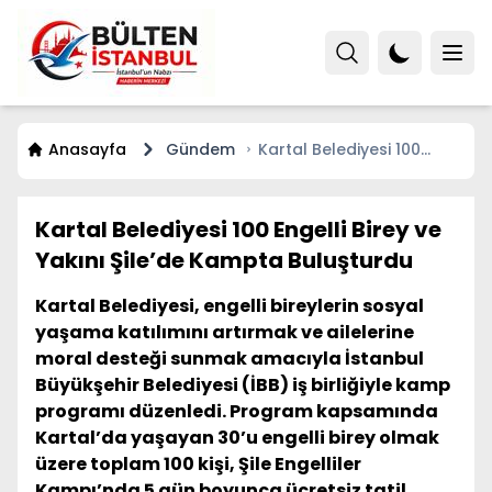
Anasayfa
Gündem
Kartal Belediyesi 100
Engelli Birey ve Yakını
Şile’de Kampta
Buluşturdu
Kartal Belediyesi 100 Engelli Birey ve
Yakını Şile’de Kampta Buluşturdu
Kartal Belediyesi, engelli bireylerin sosyal
yaşama katılımını artırmak ve ailelerine
moral desteği sunmak amacıyla İstanbul
Büyükşehir Belediyesi (İBB) iş birliğiyle kamp
programı düzenledi. Program kapsamında
Kartal’da yaşayan 30’u engelli birey olmak
üzere toplam 100 kişi, Şile Engelliler
Kampı’nda 5 gün boyunca ücretsiz tatil