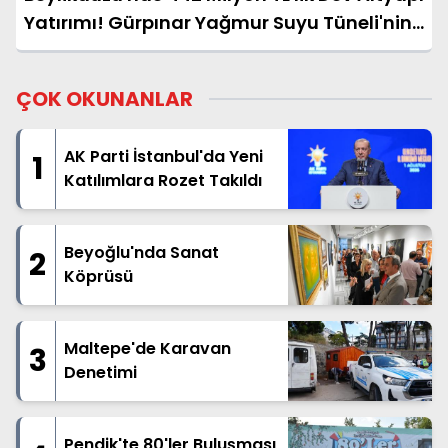
Yatırımı! Gürpınar Yağmur Suyu Tüneli'nin
Temeli Atıldı
ÇOK OKUNANLAR
AK Parti İstanbul'da Yeni
1
Katılımlara Rozet Takıldı
Beyoğlu'nda Sanat
2
Köprüsü
Maltepe'de Karavan
3
Denetimi
Pendik'te 80'ler Buluşması