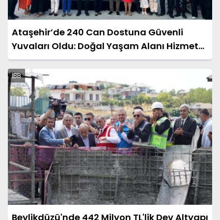
Ataşehir’de 240 Can Dostuna Güvenli
Yuvaları Oldu: Doğal Yaşam Alanı Hizmete
Açıldı
İBB
Beylikdüzü'nde 442 Milyon TL'lik Dev Altyapı