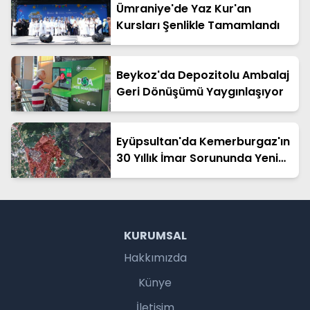
Ümraniye'de Yaz Kur'an
Kursları Şenlikle Tamamlandı
Beykoz'da Depozitolu Ambalaj
Geri Dönüşümü Yaygınlaşıyor
Eyüpsultan'da Kemerburgaz'ın
30 Yıllık İmar Sorununda Yeni
Aşama
KURUMSAL
Hakkımızda
Künye
İletişim