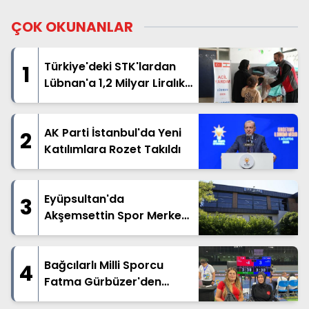
ÇOK OKUNANLAR
Türkiye'deki STK'lardan
1
Lübnan'a 1,2 Milyar Liralık
İnsani Yardım
AK Parti İstanbul'da Yeni
2
Katılımlara Rozet Takıldı
Eyüpsultan'da
3
Akşemsettin Spor Merkezi
Hizmete Açılıyor
Bağcılarlı Milli Sporcu
4
Fatma Gürbüzer'den
Dünya Üçüncülüğü