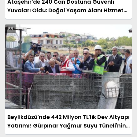
Ataşehir’de 240 Can Dostuna Güvenli
Yuvaları Oldu: Doğal Yaşam Alanı Hizmete
Açıldı
İBB
Beylikdüzü'nde 442 Milyon TL'lik Dev Altyapı
Yatırımı! Gürpınar Yağmur Suyu Tüneli'nin
Temeli Atıldı