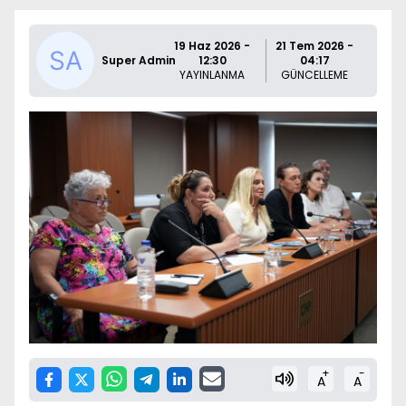
19 Haz 2026 -
21 Tem 2026 -
Super Admin
12:30
04:17
YAYINLANMA
GÜNCELLEME
+
-
A
A