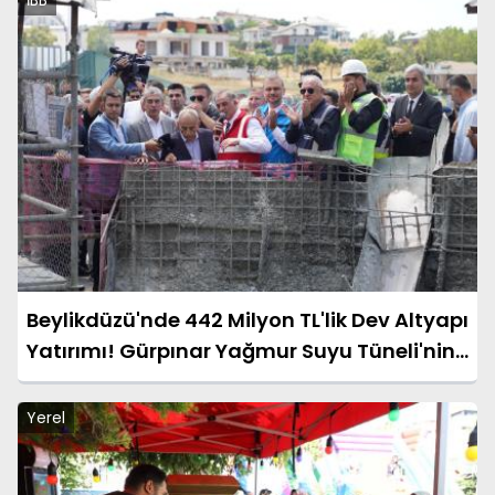
İBB
Beylikdüzü'nde 442 Milyon TL'lik Dev Altyapı
Yatırımı! Gürpınar Yağmur Suyu Tüneli'nin
Temeli Atıldı
Yerel