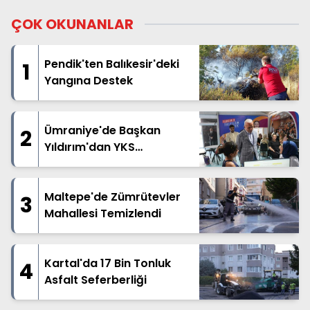
ÇOK OKUNANLAR
Pendik'ten Balıkesir'deki
1
Yangına Destek
Ümraniye'de Başkan
2
Yıldırım'dan YKS
Adaylarına Destek
Maltepe'de Zümrütevler
3
Mahallesi Temizlendi
Kartal'da 17 Bin Tonluk
4
Asfalt Seferberliği