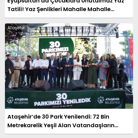
Eyüpsultan'da Çocuklara Unutulmaz Yaz
Tatili! Yaz Şenlikleri Mahalle Mahalle
Başladı
Ataşehir
Ataşehir’de 30 Park Yenilendi: 72 Bin
Metrekarelik Yeşil Alan Vatandaşların
Hizmetine Açıldı