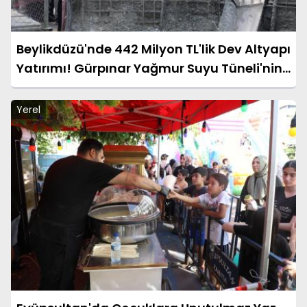
Beylikdüzü'nde 442 Milyon TL'lik Dev Altyapı
Yatırımı! Gürpınar Yağmur Suyu Tüneli'nin
Temeli Atıldı
Yerel