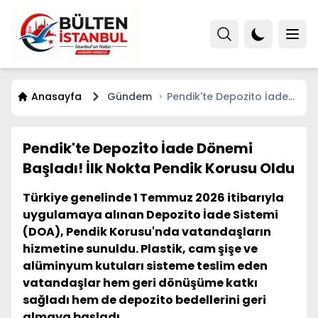
Anasayfa
Gündem
Pendik'te Depozito İade
Dönemi Başladı! İlk Nokta
Pendik Korusu Oldu
Pendik'te Depozito İade Dönemi
Başladı! İlk Nokta Pendik Korusu Oldu
Türkiye genelinde 1 Temmuz 2026 itibarıyla
uygulamaya alınan Depozito İade Sistemi
(DOA), Pendik Korusu'nda vatandaşların
hizmetine sunuldu. Plastik, cam şişe ve
alüminyum kutuları sisteme teslim eden
vatandaşlar hem geri dönüşüme katkı
sağladı hem de depozito bedellerini geri
almaya başladı.