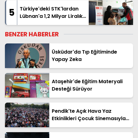
Türkiye'deki STK'lardan
5
Lübnan'a 1,2 Milyar Liralık
İnsani Yardım
BENZER HABERLER
Üsküdar'da Tıp Eğitiminde
Yapay Zeka
Ataşehir'de Eğitim Materyali
Desteği Sürüyor
Pendik'te Açık Hava Yaz
Etkinlikleri Çocuk Sinemasıyla
Başladı