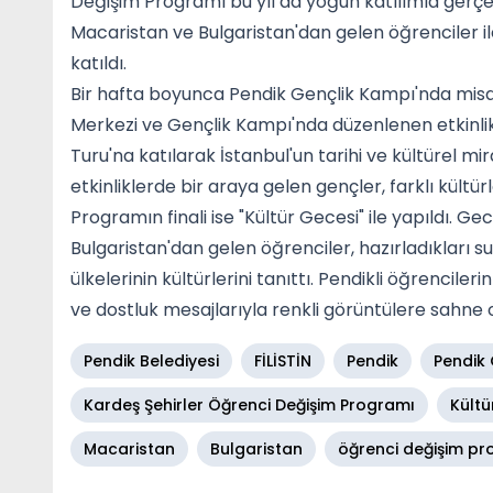
Değişim Programı bu yıl da yoğun katılımla gerçekle
Macaristan ve Bulgaristan'dan gelen öğrenciler i
katıldı.
Bir hafta boyunca Pendik Gençlik Kampı'nda misafi
Merkezi ve Gençlik Kampı'nda düzenlenen etkinlikl
Turu'na katılarak İstanbul'un tarihi ve kültürel mi
etkinliklerde bir araya gelen gençler, farklı kültürl
Programın finali ise "Kültür Gecesi" ile yapıldı. Ge
Bulgaristan'dan gelen öğrenciler, hazırladıkları s
ülkelerinin kültürlerini tanıttı. Pendikli öğrenciler
ve dostluk mesajlarıyla renkli görüntülere sahne 
Pendik Belediyesi
FİLİSTİN
Pendik
Pendik
Kardeş Şehirler Öğrenci Değişim Programı
Kültü
Macaristan
Bulgaristan
öğrenci değişim pr