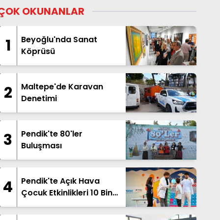
ÇOK OKUNANLAR
Beyoğlu'nda Sanat
1
Köprüsü
Maltepe'de Karavan
2
Denetimi
Pendik'te 80'ler
3
Buluşması
Pendik'te Açık Hava
4
Çocuk Etkinlikleri 10 Bin
Çocuğu Buluşturdu