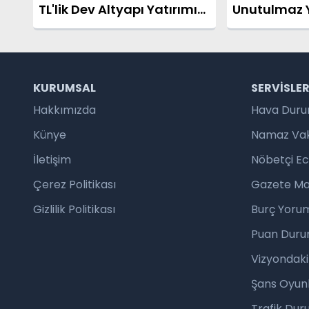
TL'lik Dev Altyapı Yatırımı!
Unutulmaz Y
Gürpınar Yağmur Suyu
Şenlikleri M
Tüneli'nin Temeli Atıldı
Başladı
KURUMSAL
SERVISLE
Hakkımızda
Hava Dur
Künye
Namaz Vaki
İletişim
Nöbetçi E
Çerez Politikası
Gazete Ma
Gizlilik Politikası
Burç Yorum
Puan Duru
Vizyondaki
Şans Oyunl
Trafik Du