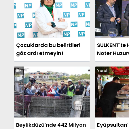
Çocuklarda bu belirtileri
SULKENT'te 
göz ardı etmeyin!
Noter Huzur
İBB
Yerel
Beylikdüzü'nde 442 Milyon
Eyüpsultan