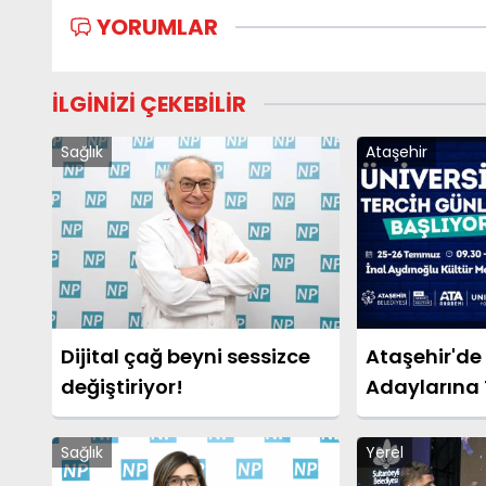
YORUMLAR
İLGİNİZİ ÇEKEBİLİR
Sağlık
Ataşehir
Dijital çağ beyni sessizce
Ataşehir'de 
değiştiriyor!
Adaylarına 
Sağlık
Yerel