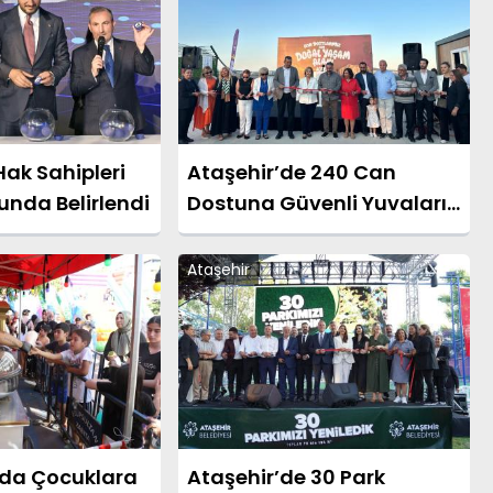
Hak Sahipleri
Ataşehir’de 240 Can
unda Belirlendi
Dostuna Güvenli Yuvaları
Oldu: Doğal Yaşam Alanı
Hizmete Açıldı
Ataşehir
'da Çocuklara
Ataşehir’de 30 Park