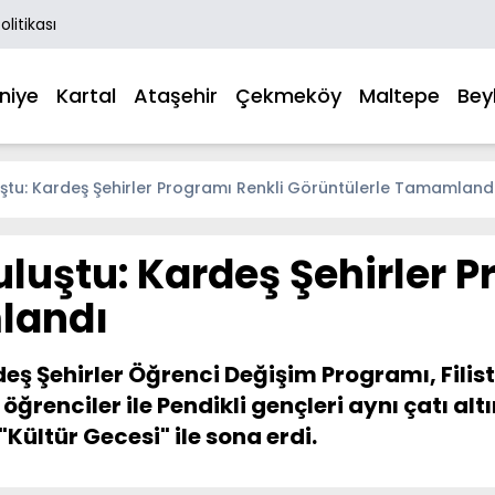
Politikası
niye
Kartal
Ataşehir
Çekmeköy
Maltepe
Bey
luştu: Kardeş Şehirler Programı Renkli Görüntülerle Tamamland
uluştu: Kardeş Şehirler 
landı
eş Şehirler Öğrenci Değişim Programı, Filist
renciler ile Pendikli gençleri aynı çatı alt
"Kültür Gecesi" ile sona erdi.