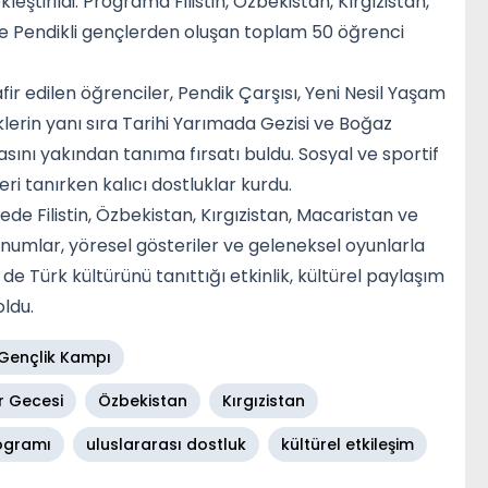
ştirildi. Programa Filistin, Özbekistan, Kırgızistan,
le Pendikli gençlerden oluşan toplam 50 öğrenci
r edilen öğrenciler, Pendik Çarşısı, Yeni Nesil Yaşam
erin yanı sıra Tarihi Yarımada Gezisi ve Boğaz
rasını yakından tanıma fırsatı buldu. Sosyal ve sportif
eri tanırken kalıcı dostluklar kurdu.
cede Filistin, Özbekistan, Kırgızistan, Macaristan ve
unumlar, yöresel gösteriler ve geleneksel oyunlarla
in de Türk kültürünü tanıttığı etkinlik, kültürel paylaşım
oldu.
 Gençlik Kampı
r Gecesi
Özbekistan
Kırgızistan
ogramı
uluslararası dostluk
kültürel etkileşim