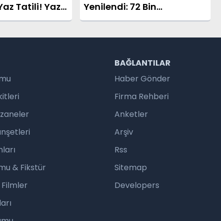
az Tatili! Yaz
Yenilendi: 72 Bin
ahalle Mahalle
Metrekarelik Yeşil Alan
Vatandaşların Hizmetine
Açıldı
R
BAĞLANTILAR
umu
Haber Gönder
tleri
Firma Rehberi
czaneler
Anketler
nşetleri
Arşiv
ları
Rss
mu & Fikstür
Sitemap
 Filmler
Developers
arı
rumu