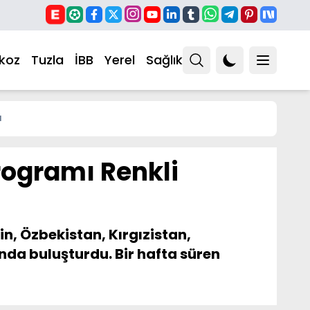
koz
Tuzla
İBB
Yerel
Sağlık
ı
Programı Renkli
in, Özbekistan, Kırgızistan,
ında buluşturdu. Bir hafta süren