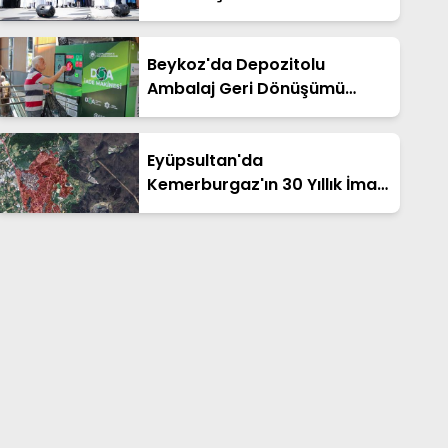
Beykoz'da Depozitolu
Ambalaj Geri Dönüşümü
Yaygınlaşıyor
Eyüpsultan'da
Kemerburgaz'ın 30 Yıllık İmar
Sorununda Yeni Aşama