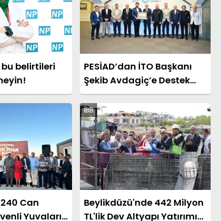
u belirtileri
PESİAD’dan İTO Başkanı
meyin!
Şekib Avdagiç’e Destek
Ziyareti
İBB
 240 Can
Beylikdüzü'nde 442 Milyon
enli Yuvaları
TL'lik Dev Altyapı Yatırımı!