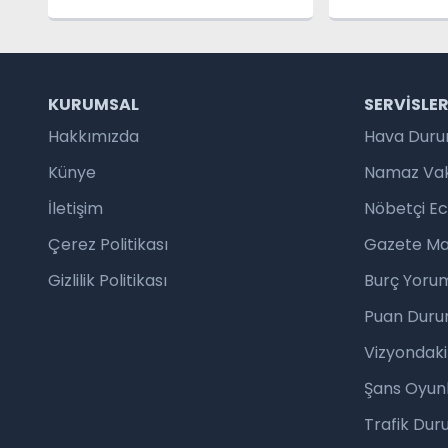
Oldu: Doğal
Hizmete Açı
KURUMSAL
SERVISLE
Hakkımızda
Hava Dur
Künye
Namaz Vaki
İletişim
Nöbetçi E
Çerez Politikası
Gazete Ma
Gizlilik Politikası
Burç Yorum
Puan Duru
Vizyondaki
Şans Oyunl
Trafik Du