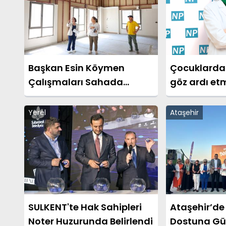
Başkan Esin Köymen
Çocuklarda b
Çalışmaları Sahada
göz ardı et
Yönlendirdi
Yerel
Ataşehir
SULKENT'te Hak Sahipleri
Ataşehir’de
Noter Huzurunda Belirlendi
Dostuna Güv