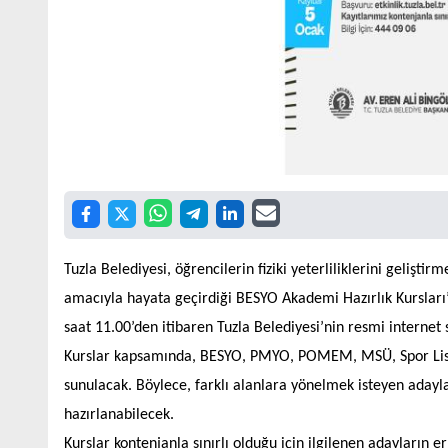
Tuzla Belediyesi, öğrencilerin fiziki yeterliliklerini gelişt
amacıyla hayata geçirdiği BESYO Akademi Hazırlık Kursları’
saat 11.00’den itibaren Tuzla Belediyesi’nin resmi internet 
Kurslar kapsamında, BESYO, PMYO, POMEM, MSÜ, Spor Liseler
sunulacak. Böylece, farklı alanlara yönelmek isteyen adaylar
hazırlanabilecek.
Kurslar kontenjanla sınırlı olduğu için ilgilenen adayların e