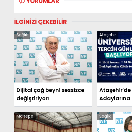
YORUMLAR
İLGİNİZİ ÇEKEBİLİR
Sağlık
Ataşehir
Dijital çağ beyni sessizce
Ataşehir'de 
değiştiriyor!
Adaylarına 
Maltepe
Sağlık