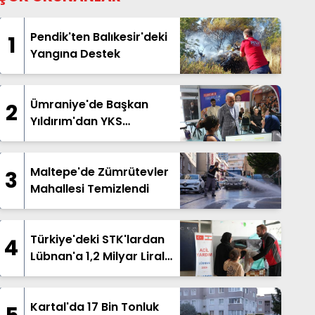
Pendik'ten Balıkesir'deki
1
Yangına Destek
Ümraniye'de Başkan
2
Yıldırım'dan YKS
Adaylarına Destek
Maltepe'de Zümrütevler
3
Mahallesi Temizlendi
Türkiye'deki STK'lardan
4
Lübnan'a 1,2 Milyar Liralık
İnsani Yardım
Kartal'da 17 Bin Tonluk