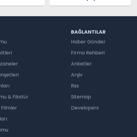
 Yaşam Alanı
Gürpınar Yağmur Suyu
ldı
Tüneli'nin Temeli Atıldı
R
BAĞLANTILAR
umu
Haber Gönder
tleri
Firma Rehberi
czaneler
Anketler
nşetleri
Arşiv
ları
Rss
mu & Fikstür
Sitemap
 Filmler
Developers
arı
rumu