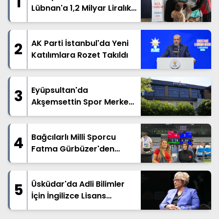
1
Lübnan'a 1,2 Milyar Liralık
İnsani Yardım
AK Parti İstanbul'da Yeni
2
Katılımlara Rozet Takıldı
Eyüpsultan'da
3
Akşemsettin Spor Merkezi
Hizmete Açılıyor
Bağcılarlı Milli Sporcu
4
Fatma Gürbüzer'den
Dünya Üçüncülüğü
Üsküdar'da Adli Bilimler
5
İçin İngilizce Lisans
Dönemi