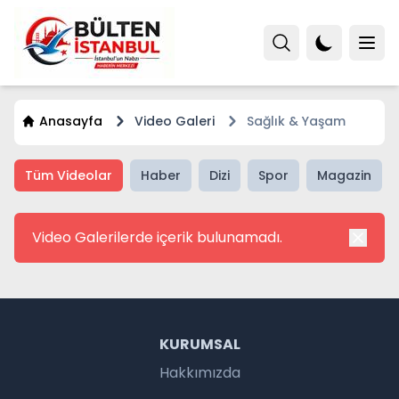
Anasayfa
Video Galeri
Sağlık & Yaşam
Tüm Videolar
Haber
Dizi
Spor
Magazin
Video Galerilerde içerik bulunamadı.
KURUMSAL
Hakkımızda