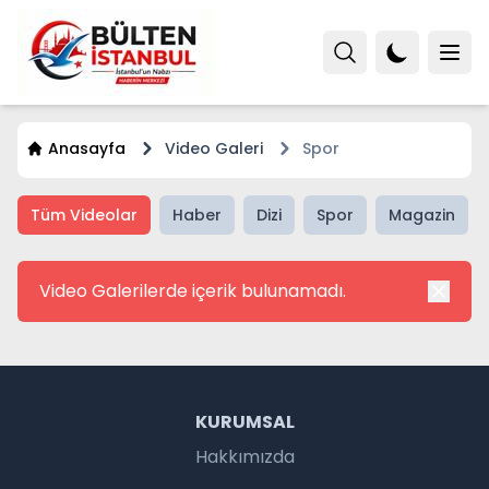
Anasayfa
Video Galeri
Spor
Tüm Videolar
Haber
Dizi
Spor
Magazin
Video Galerilerde içerik bulunamadı.
KURUMSAL
Hakkımızda