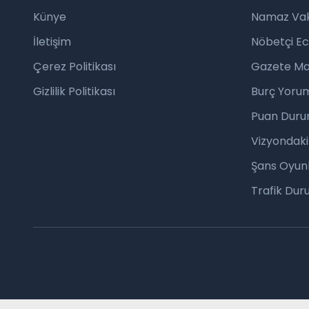
Künye
Namaz Vaki
İletişim
Nöbetçi E
Çerez Politikası
Gazete Ma
Gizlilik Politikası
Burç Yorum
Puan Duru
Vizyondaki
Şans Oyunl
Trafik Du