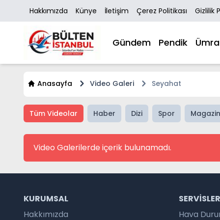
Hakkımızda
Künye
İletişim
Çerez Politikası
Gizlilik 
Gündem
Pendik
Ümra
Anasayfa
Video Galeri
Seyahat
Tüm Videolar
Haber
Dizi
Spor
Magazi
Video Galerilerde içerik bulunamadı.
KURUMSAL
SERVISLE
Hakkımızda
Hava Dur