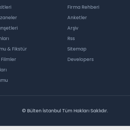
tleri
Firma Rehberi
czaneler
Anketler
nşetleri
Arşiv
ları
Rss
mu & Fikstür
Sitemap
 Filmler
Developers
arı
rumu
© Bülten İstanbul Tüm Hakları Saklıdır.