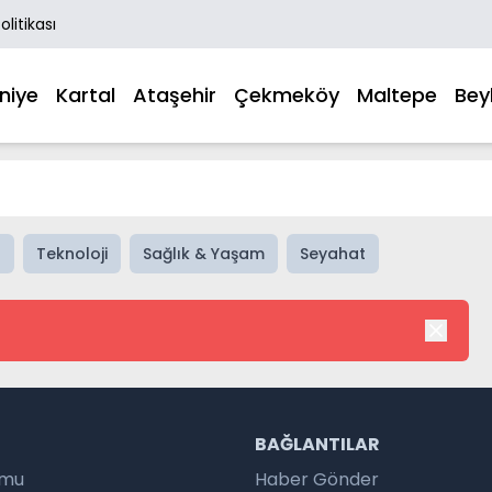
Politikası
niye
Kartal
Ataşehir
Çekmeköy
Maltepe
Bey
n
Teknoloji
Sağlık & Yaşam
Seyahat
R
BAĞLANTILAR
umu
Haber Gönder