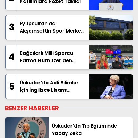
Katılımlara Rozet Takıldı
Eyüpsultan'da
3
Akşemsettin Spor Merkezi
Hizmete Açılıyor
Bağcılarlı Milli Sporcu
4
Fatma Gürbüzer'den
Dünya Üçüncülüğü
Üsküdar'da Adli Bilimler
5
İçin İngilizce Lisans
Dönemi
BENZER HABERLER
Üsküdar'da Tıp Eğitiminde
Yapay Zeka