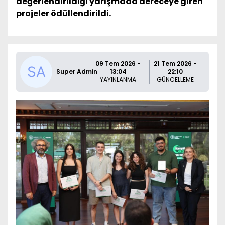
değerlendirildiği yarışmada dereceye giren
projeler ödüllendirildi.
09 Tem 2026 -
21 Tem 2026 -
Super Admin
13:04
22:10
YAYINLANMA
GÜNCELLEME