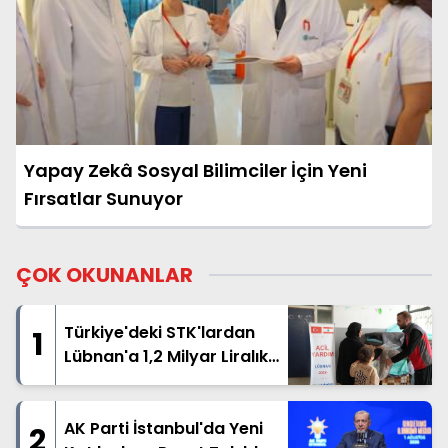
Yapay Zekâ Sosyal Bilimciler İçin Yeni
Fırsatlar Sunuyor
ÇOK OKUNANLAR
Türkiye'deki STK'lardan
1
Lübnan'a 1,2 Milyar Liralık
İnsani Yardım
AK Parti İstanbul'da Yeni
2