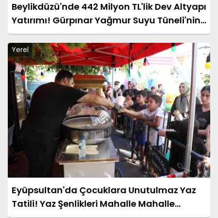
Beylikdüzü'nde 442 Milyon TL'lik Dev Altyapı
Yatırımı! Gürpınar Yağmur Suyu Tüneli'nin
Temeli Atıldı
Yerel
Eyüpsultan'da Çocuklara Unutulmaz Yaz
Tatili! Yaz Şenlikleri Mahalle Mahalle
Başladı