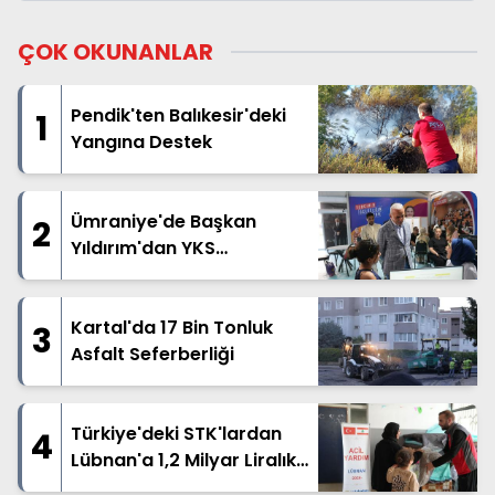
ÇOK OKUNANLAR
Pendik'ten Balıkesir'deki
1
Yangına Destek
Ümraniye'de Başkan
2
Yıldırım'dan YKS
Adaylarına Destek
Kartal'da 17 Bin Tonluk
3
Asfalt Seferberliği
Türkiye'deki STK'lardan
4
Lübnan'a 1,2 Milyar Liralık
İnsani Yardım