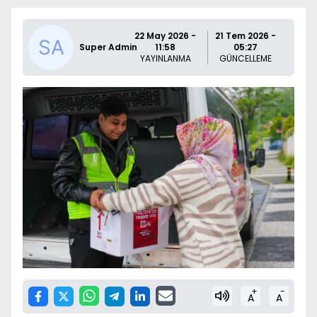
22 May 2026 -
21 Tem 2026 -
Super Admin
11:58
05:27
YAYINLANMA
GÜNCELLEME
+
-
A
A