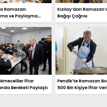
da Ramazan:
Kızılay’dan Ramazan’
şma ve Paylaşma
Bağışı Çağrısı
ı
meceliler İftar
Pendik’te Ramazan B
ında Bereketi Paylaştı
500 Bin Kişiye İftar Ver