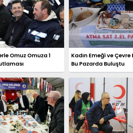
erle Omuz Omuza 1
Kadın Emeği ve Çevre B
utlaması
Bu Pazarda Buluştu