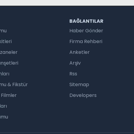
R
BAĞLANTILAR
umu
Haber Gönder
tleri
Firma Rehberi
czaneler
Anketler
nşetleri
Arşiv
ları
Rss
mu & Fikstür
Sitemap
 Filmler
Developers
arı
rumu