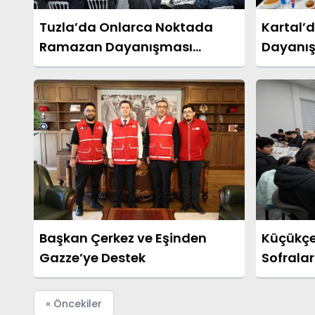
Tuzla’da Onlarca Noktada
Kartal’
Ramazan Dayanışması
Dayanı
Yaşandı
Sofralar
Başkan Çerkez ve Eşinden
Küçükçek
Gazze’ye Destek
Sofralar
« Öncekiler