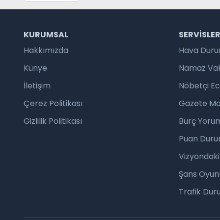
KURUMSAL
SERVISLE
Hakkımızda
Hava Dur
Künye
Namaz Vaki
İletişim
Nöbetçi E
Çerez Politikası
Gazete Ma
Gizlilik Politikası
Burç Yorum
Puan Duru
Vizyondaki
Şans Oyunl
Trafik Du