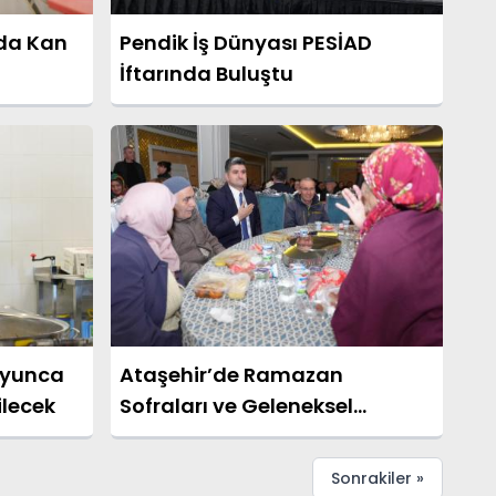
da Kan
Pendik İş Dünyası PESİAD
İftarında Buluştu
oyunca
Ataşehir’de Ramazan
ilecek
Sofraları ve Geleneksel
Eğlenceler
Sonrakiler »