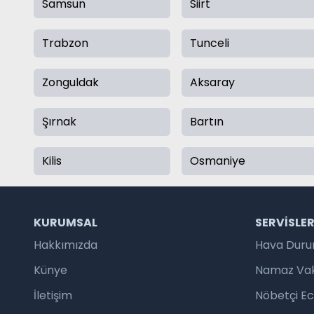
Samsun
Siirt
Trabzon
Tunceli
Zonguldak
Aksaray
Şırnak
Bartın
Kilis
Osmaniye
KURUMSAL
SERVISLE
Hakkımızda
Hava Dur
Künye
Namaz Vaki
İletişim
Nöbetçi E