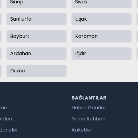
Sinop
Sivas
Şanlıurfa
Uşak
Bayburt
Karaman
Ardahan
Iğdır
Düzce
R
BAĞLANTILAR
umu
Haber Gönder
tleri
Firma Rehberi
czaneler
Anketler