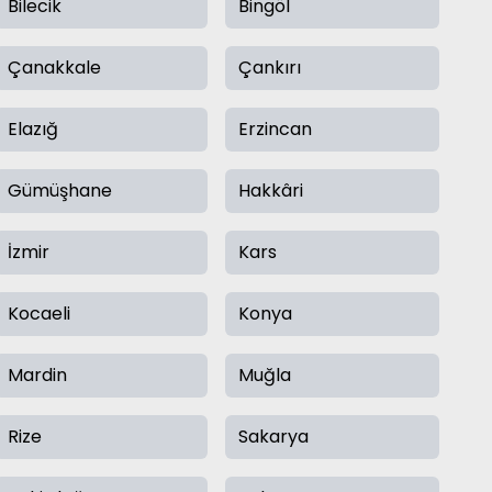
Bilecik
Bingöl
Çanakkale
Çankırı
Elazığ
Erzincan
Gümüşhane
Hakkâri
İzmir
Kars
Kocaeli
Konya
Mardin
Muğla
Rize
Sakarya