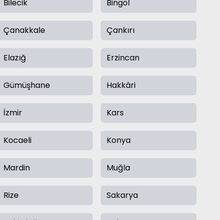
Bilecik
Bingöl
Çanakkale
Çankırı
Elazığ
Erzincan
Gümüşhane
Hakkâri
İzmir
Kars
Kocaeli
Konya
Mardin
Muğla
Rize
Sakarya