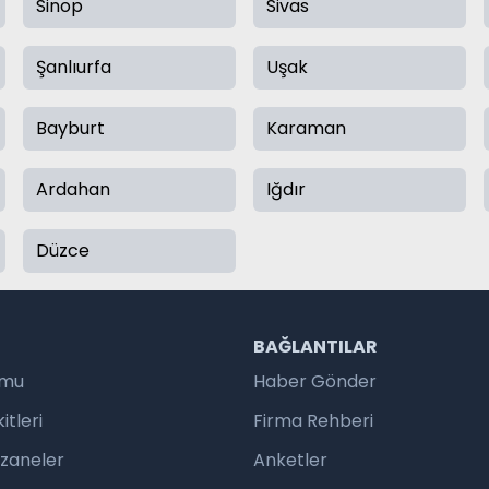
Sinop
Sivas
Şanlıurfa
Uşak
Bayburt
Karaman
Ardahan
Iğdır
Düzce
R
BAĞLANTILAR
umu
Haber Gönder
tleri
Firma Rehberi
czaneler
Anketler