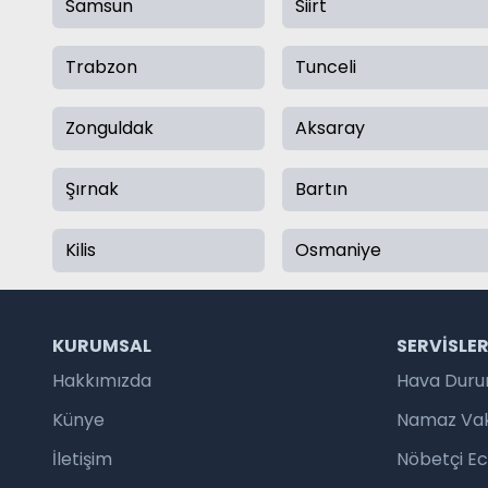
Samsun
Siirt
Trabzon
Tunceli
Zonguldak
Aksaray
Şırnak
Bartın
Kilis
Osmaniye
KURUMSAL
SERVISLE
Hakkımızda
Hava Dur
Künye
Namaz Vaki
İletişim
Nöbetçi E