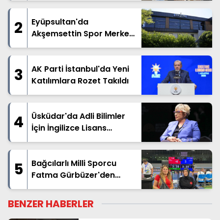
Eyüpsultan'da
2
Akşemsettin Spor Merkezi
Hizmete Açılıyor
AK Parti İstanbul'da Yeni
3
Katılımlara Rozet Takıldı
Üsküdar'da Adli Bilimler
4
İçin İngilizce Lisans
Dönemi
Bağcılarlı Milli Sporcu
5
Fatma Gürbüzer'den
Dünya Üçüncülüğü
BENZER HABERLER