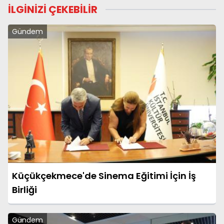
İLGİNİZİ ÇEKEBİLİR
Gündem
Küçükçekmece'de Sinema Eğitimi İçin İş
Birliği
Gündem